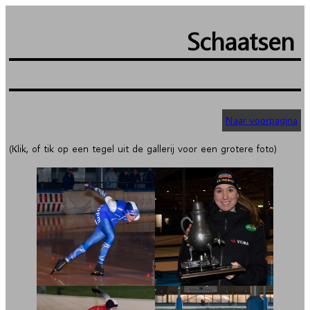
Ga
naar
Schaatsen
de
inhoud
Naar voorpagina
(Klik, of tik op een tegel uit de gallerij voor een grotere foto)